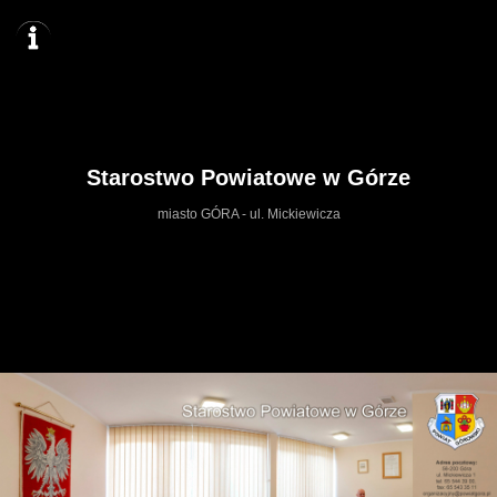
Starostwo Powiatowe w Górze
miasto GÓRA - ul. Mickiewicza
https://starosta.dgr.wkraj.pl
Mapa serwisu